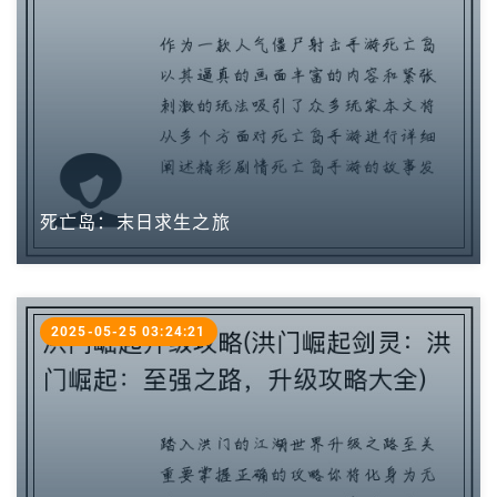
死亡岛：末日求生之旅
2025-05-25 03:24:21