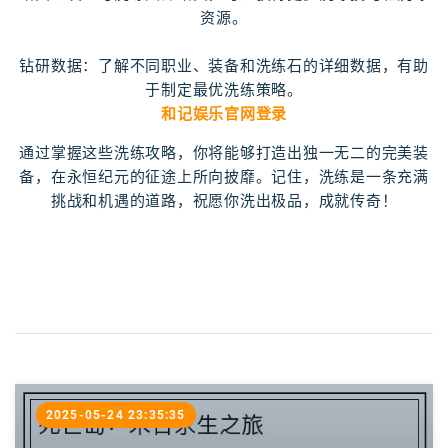
资源。
钻研数据：了解不同职业、装备和洗练石的详细数据，有助
于制定最优洗练策略。
和记娱乐官网登录
通过掌握这些洗练攻略，你将能够打造出独一无二的完美装
备，在永恒纪元的征途上所向披靡。记住，洗练是一条充满
挑战和机遇的道路，祝愿你洗出极品，成就传奇！
2025-05-24 23:35:35