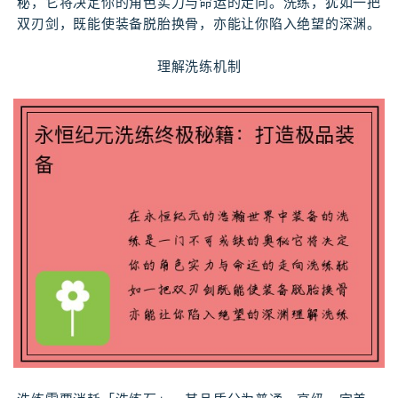
秘，它将决定你的角色实力与命运的走向。洗练，犹如一把
双刃剑，既能使装备脱胎换骨，亦能让你陷入绝望的深渊。
理解洗练机制